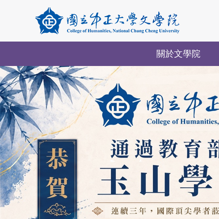
跳
到
主
要
關於文學院
內
容
區