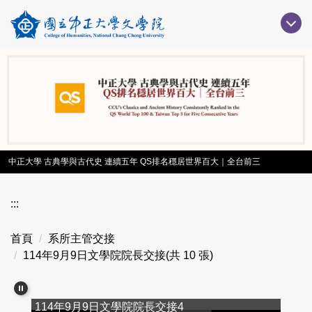
跳
到
主
要
內
容
區
中正大學 古典學與古代史 連續五年 QS排名穩居世界百大｜全台前三
:::
首頁
系所主管交接
114年9月9日文學院院長交接(共 10 張)
114年9月9日文學院院長交接4
11